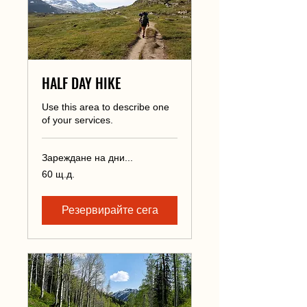
HALF DAY HIKE
Use this area to describe one
of your services.
Зареждане на дни...
60
60 щ.д.
щатски
долара
Резервирайте сега