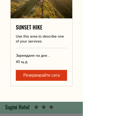
SUNSET HIKE
Use this area to describe one
of your services.
Зареждане на дни...
40
40 щ.д.
щатски
долара
Резервирайте сега
Sagini Hotel
Μ.Η.Τ.Ε.: 13 51 Κ03 3Α
02579 0 1