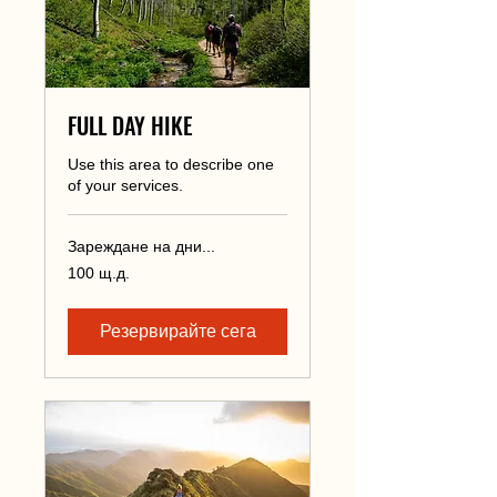
FULL DAY HIKE
Use this area to describe one
of your services.
Зареждане на дни...
100
100 щ.д.
щатски
долара
Резервирайте сега